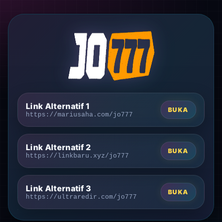
Link Alternatif 1
BUKA
https://mariusaha.com/jo777
Link Alternatif 2
BUKA
https://linkbaru.xyz/jo777
Link Alternatif 3
BUKA
https://ultraredir.com/jo777