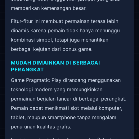
memberikan kemenangan besar.
Fitur-fitur ini membuat permainan terasa lebih
dinamis karena pemain tidak hanya menunggu
kombinasi simbol, tetapi juga menantikan
berbagai kejutan dari bonus game.
MUDAH DIMAINKAN DI BERBAGAI
PERANGKAT
Game Pragmatic Play dirancang menggunakan
teknologi modern yang memungkinkan
permainan berjalan lancar di berbagai perangkat.
Pemain dapat menikmati slot melalui komputer,
tablet, maupun smartphone tanpa mengalami
penurunan kualitas grafis.