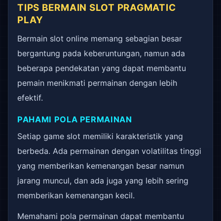
TIPS BERMAIN SLOT PRAGMATIC
PLAY
Bermain slot online memang sebagian besar
bergantung pada keberuntungan, namun ada
beberapa pendekatan yang dapat membantu
pemain menikmati permainan dengan lebih
efektif.
PAHAMI POLA PERMAINAN
Setiap game slot memiliki karakteristik yang
berbeda. Ada permainan dengan volatilitas tinggi
yang memberikan kemenangan besar namun
jarang muncul, dan ada juga yang lebih sering
memberikan kemenangan kecil.
Memahami pola permainan dapat membantu