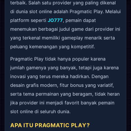
terbaik. Salah satu provider yang paling dikenal
di dunia slot online adalah Pragmatic Play. Melalui
platform seperti
JO777
, pemain dapat
menemukan berbagai judul game dari provider ini
yang terkenal memiliki gameplay menarik serta
peluang kemenangan yang kompetitif.
Pragmatic Play tidak hanya populer karena
jumlah gamenya yang banyak, tetapi juga karena
inovasi yang terus mereka hadirkan. Dengan
desain grafis modern, fitur bonus yang variatif,
serta tema permainan yang beragam, tidak heran
jika provider ini menjadi favorit banyak pemain
slot online di seluruh dunia.
APA ITU PRAGMATIC PLAY?